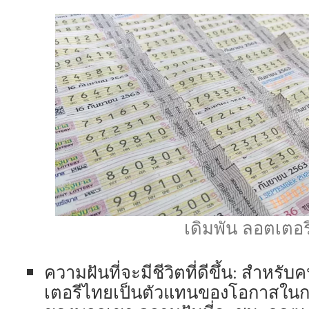
เดิมพัน ลอตเตอรี
ความฝันที่จะมีชีวิตที่ดีขึ้น: สำห
เตอรีไทยเป็นตัวแทนของโอกาสในกา