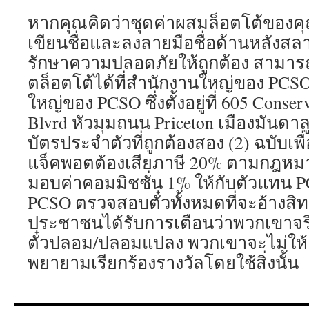
หากคุณคิดว่าชุดค่าผสมล็อตโต้ของคุณ
เขียนชื่อและลงลายมือชื่อด้านหลังสลา
รักษาความปลอดภัยให้ถูกต้อง สามาร
ตล็อตโต้ได้ที่สำนักงานใหญ่ของ PCSO ซึ
ใหญ่ของ PCSO ซึ่งตั้งอยู่ที่ 605 Conser
Blvrd หัวมุมถนน Priceton เมืองมันด
บัตรประจำตัวที่ถูกต้องสอง (2) ฉบับเ
แจ็คพอตต้องเสียภาษี 20% ตามกฎหม
มอบค่าคอมมิชชั่น 1% ให้กับตัวแทน PCSO
PCSO ตรวจสอบตั๋วทั้งหมดที่จะอ้างสิทธิ
ประชาชนได้รับการเตือนว่าพวกเขาจริ
ตั๋วปลอม/ปลอมแปลง พวกเขาจะไม่ให้เ
พยายามเรียกร้องรางวัลโดยใช้สิ่งนั้น