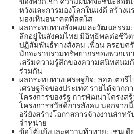
ของพวกเขา ความฝันที่จะชนะลอตเ
หวังและการมองโลกในแง่ดี สร้างแร
มองเห็นอนาคตที่สดใส
ผลกระทบทางสังคมและวัฒนธรรม: ล
ลึกอยู่ในสังคมไทย มีอิทธิพลต่อชีว
ปฏิสัมพันธ์ทางสังคม เพื่อน ครอบคร
มักจะรวบรวมทรัพยากรของพวกเขาเพื่อ
เสริมความรู้สึกของความสนิทสนม
ร่วมกัน
ผลกระทบทางเศรษฐกิจ: ลอตเตอรีไท
เศรษฐกิจของประเทศ รายได้จากกา
โครงการของรัฐ การพัฒนาโครงสร้า
โครงการสวัสดิการสังคม นอกจากนี
อรียังสร้างโอกาสการจ้างงานสำหรับผ
จำหน่าย
ข้อโต้แย้งและความท้าทาย: เช่นเด