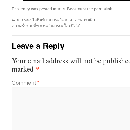
This entry was posted in
หวย
. Bookmark the
permalink
.
←
หวยหนังสือพิมพ์ เกมแห่งโอกาสและความฝัน
ความร่ำรวยที่ทุกคนสามารถเอื้อมถึงได้
Leave a Reply
Your email address will not be publishe
*
marked
Comment
*