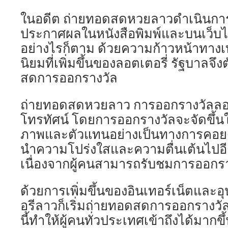
ในอดีต ถ่ายทอดสดหวยลาวดำเนินกา
ประกาศผลในหนังสือพิมพ์และบนเว็บไ
อย่างไรก็ตาม ด้วยความก้าวหน้าทา
นิยมที่เพิ่มขึ้นของลอตเตอรี่ รัฐบาลจึ
สดการออกรางวัล
ถ่ายทอดสดหวยลาว การออกรางวัลลอตเ
โทรทัศน์ โดยการออกรางวัลจะจัดขึ้นใ
ภาพและตัวแทนอย่างเป็นทางการคอยดู
นำความโปร่งใสและความตื่นเต้นไปอีก
เนื่องจากผู้คนสามารถรับชมการออกรา
ด้วยการเพิ่มขึ้นของอินเทอร์เน็ตและอ
อรีลาวก็เริ่มถ่ายทอดสดการออกรางวัล
นี้ทำให้ผู้คนทั่วประเทศเข้าถึงได้มากข