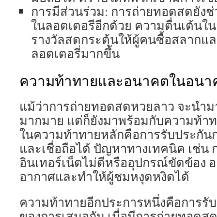
การมีส่วนร่วม: การถ่ายทอดสดยังช่ว
ในลอตเตอรีอีกด้วย ความตื่นเต้น
รางวัลสดกระตุ้นให้ผู้คนซื้อสลากแล
ลอตเตอรี่มากขึ้น
ความท้าทายและอนาคตในอนา
แม้ว่าการถ่ายทอดสดหวยลาว จะนำมา
มากมาย แต่ก็ยังมาพร้อมกับความท้าทา
ในความท้าทายหลักคือการรับประกันก
และเชื่อถือได้ ปัญหาทางเทคนิค เช่น ก
อินเทอร์เน็ตไม่ดีหรืออุปกรณ์ขัดข้อ
อากาศและทำให้ผู้ชมหงุดหงิดได้
ความท้าทายอีกประการหนึ่งคือการรั
ของการเสมอกัน เมื่อมีการถ่ายทอดสดก